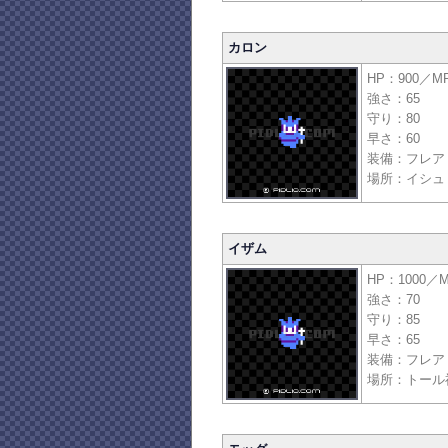
カロン
HP：900／M
強さ：65
守り：80
早さ：60
装備：フレア
場所：イシュ
イザム
HP：1000／
強さ：70
守り：85
早さ：65
装備：フレア
場所：トール