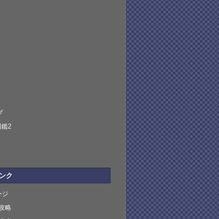
プ
鑑2
ンク
ージ
攻略