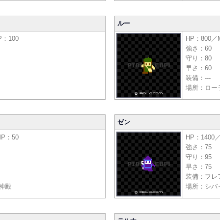
ルー
P：100
HP：800／
強さ：60
守り：80
早さ：60
装備：---
場所：ロー
ゼン
MP：50
HP：1400
強さ：75
守り：95
早さ：75
装備：フレ
神殿
場所：シバ