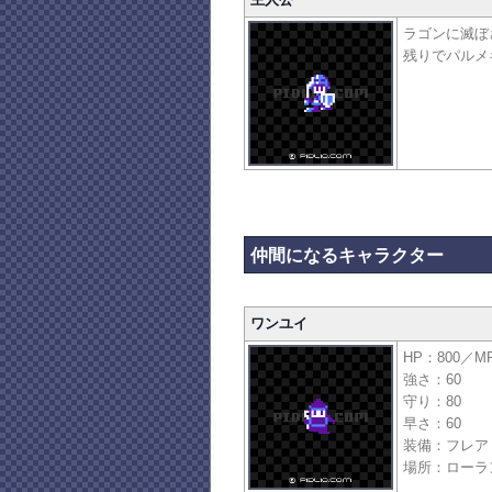
ラゴンに滅ぼ
残りでパルメ
仲間になるキャラクター
ワンユイ
HP：800／M
強さ：60
守り：80
早さ：60
装備：フレア
場所：ローラ