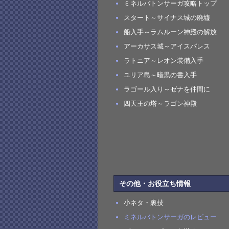
ミネルバトンサーガ攻略トップ
スタート～サイナス城の廃墟
船入手～ラムルーン神殿の解放
アーカサス城～アイスパレス
ラトニア～レオン装備入手
ユリア島～暗黒の書入手
ラゴール入り～ゼナを仲間に
四天王の塔～ラゴン神殿
その他・お役立ち情報
小ネタ・裏技
ミネルバトンサーガのレビュー