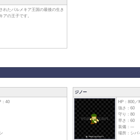
されたパルメキア王国の最後の生き
キアの王子です。
ジノー
P：40
HP：800／
強さ：60
守り：80
早さ：60
装備：---
ン
場所：シバ