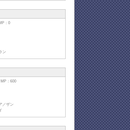
MP：0
ラン
／MP：600
ア／ザン
イ