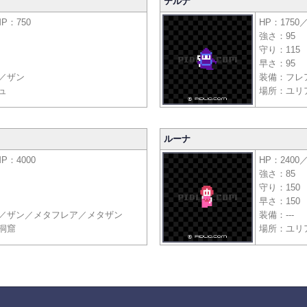
テルナ
P：750
HP：1750
強さ：95
守り：115
早さ：95
／ザン
装備：フレ
ュ
場所：ユリ
ルーナ
P：4000
HP：2400
強さ：85
守り：150
早さ：150
／ザン／メタフレア／メタザン
装備：---
洞窟
場所：ユリ