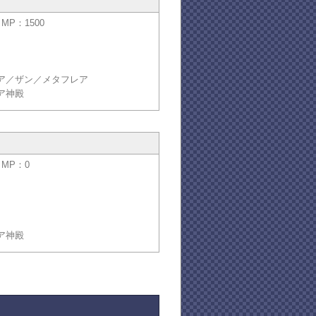
／MP：1500
ア／ザン／メタフレア
ア神殿
／MP：0
ア神殿