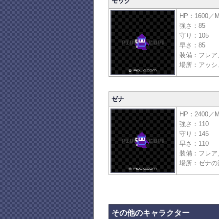
モッグ
HP：1600／M
強さ：85
守り：105
早さ：85
装備：フレア
場所：アッシ
ゼナ
HP：2400／M
強さ：110
守り：145
早さ：110
装備：フレア
場所：ゼナの
その他のキャラクター