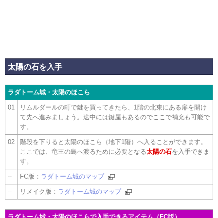
太陽の石を入手
ラダトーム城・太陽のほこら
01
リムルダールの町で鍵を買ってきたら、1階の北東にある扉を開け
て先へ進みましょう。途中には鍵屋もあるのでここで補充も可能で
す。
02
階段を下りると太陽のほこら（地下1階）へ入ることができます。
ここでは、竜王の島へ渡るために必要となる
太陽の石
を入手できま
す。
--
FC版：
ラダトーム城のマップ
--
リメイク版：
ラダトーム城のマップ
ラダトーム城・太陽のほこらで入手できるアイテム（FC版）