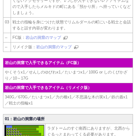
くないアクセサリーですが、1つしか入手できないレアアイテムな
ので入手したらメルキドの町にある「預かり所」へ持っていくなど
しましょう。
03
戦士の指輪を身につけた状態でリムルダールの町にいる戦士と会話
すると話す内容が変わります。
--
FC版：
岩山の洞窟のマップ
--
リメイク版：
岩山の洞窟のマップ
岩山の洞窟で入手できるアイテム（FC版）
やくそうx1／せんしのゆびわx1／たいまつx1／100G or しのくびかざ
り／10～17G
岩山の洞窟で入手できるアイテム（リメイク版）
340G／670G／たいまつx1／力の種x1／不思議な木の実x1／鉄の盾x1
／戦士の指輪x1
01：岩山の洞窟の場所
ラダトームのすぐ南西にありますが、北西から
ぐるっとまわってくる必要があります。