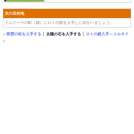
次の目的地
ドムドーラの町（跡）にロトの鎧を入手しに向かいましょう。
«
雨雲の杖を入手する
│ 太陽の石を入手する │
ロトの鎧入手～メルキド
»