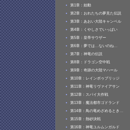
第1章：始動
第2章：おれたちの夢見た伝説
第3章：あおい大陸キャンベル
第4章：くやしさでいっぱい
第5章：皇帝サウザー
第6章：夢では…ないのね…
第7章：神竜の伝説
第8章：ドラゴン空中戦
第9章：奇跡の大陸マハール
第10章：レインボゥブリッジ
第11章：神竜リヴァイアサン
第12章：スパイ大作戦
第13章：魔法都市ゴドランド
第14章：鳥の竜めざめるとき…
第15章：熱砂決戦
第16章：神竜ユルムンガルド