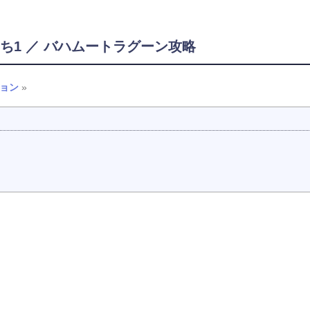
みち1 ／ バハムートラグーン攻略
ョン
»