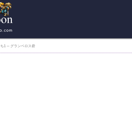
みち1 ─ グランベロス砦