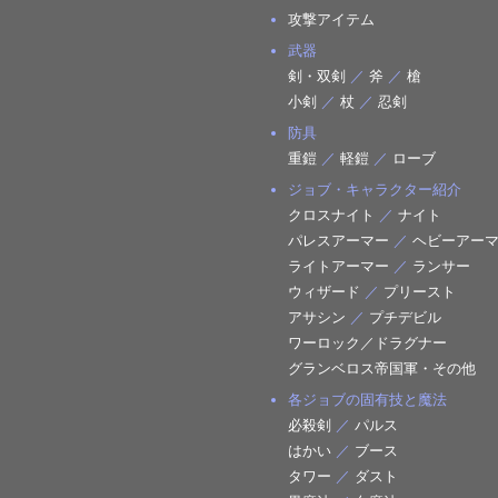
攻撃アイテム
武器
剣・双剣
／
斧
／
槍
小剣
／
杖
／
忍剣
防具
重鎧
／
軽鎧
／
ローブ
ジョブ・キャラクター紹介
クロスナイト
／
ナイト
パレスアーマー
／
ヘビーアー
ライトアーマー
／
ランサー
ウィザード
／
プリースト
アサシン
／
プチデビル
ワーロック／ドラグナー
グランベロス帝国軍・その他
各ジョブの固有技と魔法
必殺剣
／
パルス
はかい
／
ブース
タワー
／
ダスト