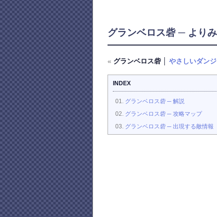
グランベロス砦 ─ より
«
グランベロス砦 │
やさしいダンジ
INDEX
グランベロス砦 ─ 解説
グランベロス砦 ─ 攻略マップ
グランベロス砦 ─ 出現する敵情報