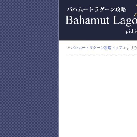
»
バハムートラグーン攻略トップ
» より