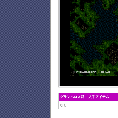
グランベロス砦 ─ 入手アイテム
なし