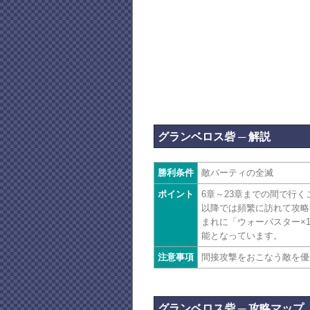
グランベロス砦 ─ 解説
勝利条件
敵パーティの全滅
ポイント
6章～23章までの間で行
以降では頻繁に訪れて攻略
まれに「ウォーバスター×
能となっています。
注意事項
間接攻撃をおこなう敵を優
グランベロス砦 ─ 攻略マップ