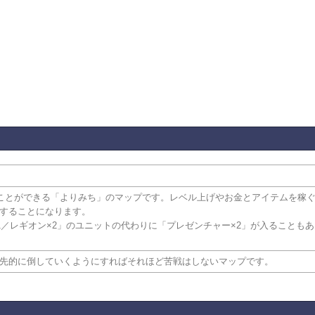
くことができる「よりみち」のマップです。レベル上げやお金とアイテムを稼
することになります。
1／レギオン×2」のユニットの代わりに「プレゼンチャー×2」が入ることも
先的に倒していくようにすればそれほど苦戦はしないマップです。