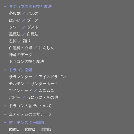
各ジョブの固有技と魔法
必殺剣
／
パルス
はかい
／
ブース
タワー
／
ダスト
黒魔法
／
白魔法
忍術
／
踊り
白黒魔・召還
／
にんじん
神竜のデータ
ドラゴンの技と魔法
ドラゴン図鑑
サラマンダー
／
アイスドラゴン
モルテン
／
サンダーホーク
ツインヘッド
／
ムニムニ
パピー
／
うにうに・その他
ドラゴンの育成について
全アイテムのエサデータ
敵・モンスター図鑑
図鑑1
／
図鑑2
／
図鑑3