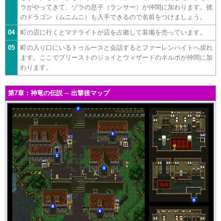
ラがやってきて、ゾラの息子（ランサー）が仲間に加わります。彼
のドラゴン（ムニムニ）も入手できるので名前をつけましょう。
04
町の店に行くとマテライトが店を占拠して装備を売っています。
05
町の入り口にいるトゥルースと会話するとファーレンハイトへ戻れ
ます。ここでプリーストのジョイとウィザードのネルボが仲間に加
わります。
第7章：神竜の伝説 ─ 出撃後マップ