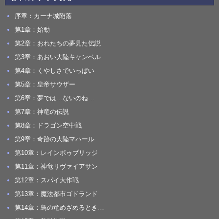
序章：カーナ城陥落
第1章：始動
第2章：おれたちの夢見た伝説
第3章：あおい大陸キャンベル
第4章：くやしさでいっぱい
第5章：皇帝サウザー
第6章：夢では…ないのね…
第7章：神竜の伝説
第8章：ドラゴン空中戦
第9章：奇跡の大陸マハール
第10章：レインボゥブリッジ
第11章：神竜リヴァイアサン
第12章：スパイ大作戦
第13章：魔法都市ゴドランド
第14章：鳥の竜めざめるとき…