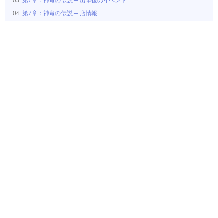
第7章：神竜の伝説 ─ 出撃後のイベント
第7章：神竜の伝説 ─ 店情報