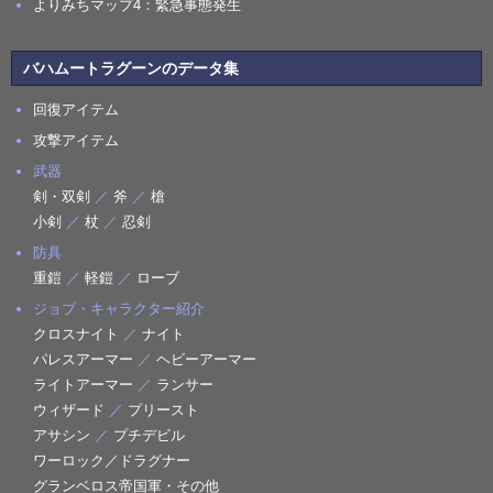
よりみちマップ4：緊急事態発生
バハムートラグーンのデータ集
回復アイテム
攻撃アイテム
武器
剣・双剣
／
斧
／
槍
小剣
／
杖
／
忍剣
防具
重鎧
／
軽鎧
／
ローブ
ジョブ・キャラクター紹介
クロスナイト
／
ナイト
パレスアーマー
／
ヘビーアーマー
ライトアーマー
／
ランサー
ウィザード
／
プリースト
アサシン
／
プチデビル
ワーロック／ドラグナー
グランベロス帝国軍・その他