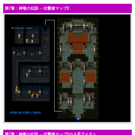
第7章：神竜の伝説 ─ 出撃後マップ2
第7章：神竜の伝説 ─ 出撃後マップ2の入手アイテム