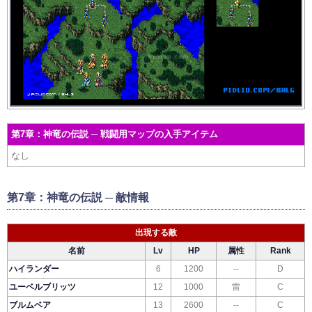
第7章：神竜の伝説 ─ 戦闘用マップの入手アイテム
なし
第7章：神竜の伝説 ─ 敵情報
出現する敵
名前
Lv
HP
属性
Rank
ハイランダー
6
1200
--
D
ユーベルブリッツ
12
1000
雷
C
ブルムベア
13
2600
--
C