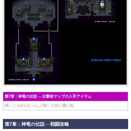
第7章：神竜の伝説 ─ 出撃前マップの入手アイテム
01：こうかいにっし／02：にがい思い出
第7章：神竜の伝説 ─ 戦闘攻略