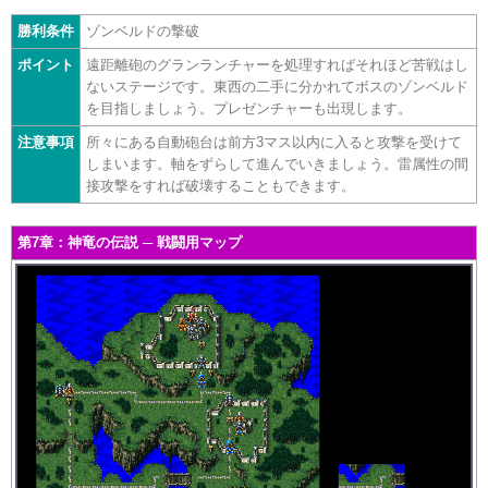
勝利条件
ゾンベルドの撃破
ポイント
遠距離砲のグランランチャーを処理すればそれほど苦戦はし
ないステージです。東西の二手に分かれてボスのゾンベルド
を目指しましょう。プレゼンチャーも出現します。
注意事項
所々にある自動砲台は前方3マス以内に入ると攻撃を受けて
しまいます。軸をずらして進んでいきましょう。雷属性の間
接攻撃をすれば破壊することもできます。
第7章：神竜の伝説 ─ 戦闘用マップ