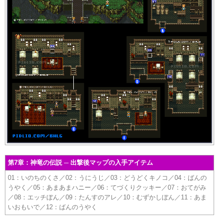
第7章：神竜の伝説 ─ 出撃後マップの入手アイテム
01：いのちのくさ／02：うにうじ／03：どうどくキノコ／04：ばんの
うやく／05：あまあまハニー／06：てづくりクッキー／07：おてがみ
／08：エッチぼん／09：たんすのアレ／10：むずかしぼん／11：あま
いおもいで／12：ばんのうやく