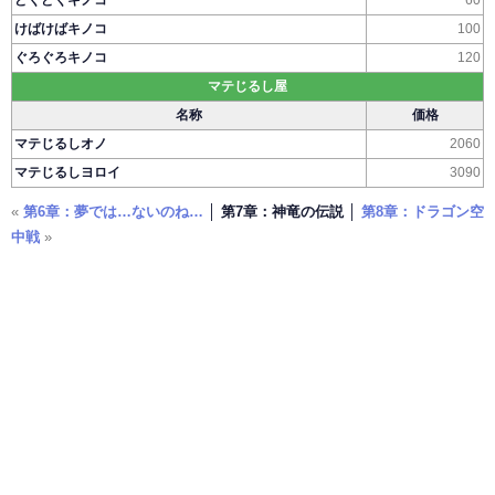
どくどくキノコ
60
けばけばキノコ
100
ぐろぐろキノコ
120
マテじるし屋
名称
価格
マテじるしオノ
2060
マテじるしヨロイ
3090
«
第6章：夢では…ないのね…
│ 第7章：神竜の伝説 │
第8章：ドラゴン空
中戦
»