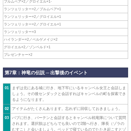
ブルムベア×2／グロイエル×1-
ランツェリッター×2／ブルムベア×1
ランツェリッター×2／グロイエル×1
ランツェリッター×2／グロイエル×1
ランツェリッター×3
ハイランダー×2／ベルゲメイジ×2
グロイエル×2／ゾンベルド×1
プレゼンチャー×2
第7章：神竜の伝説 ─ 出撃後のイベント
01
まずは北にある城に行き、地下牢にいるキャンベル女王と会話しま
しょう。その後センダックと会話すればキャンベルの町を探索でき
るようになります。
02
アイテムがたくさんあります。忘れずに回収しておきましょう。
03
パブに行き、バーテンと会話するとキャンベル戦竜隊について質問
されます。選択肢はどちらでも良いので2階へ行き、隊長（ゾラの
むすこ）と会いましょう。ベッドで寝ているのでたたき起こすとゾ