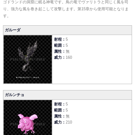
ゴドランドの洞窟に眠る神竜です。鳥の竜でヴァリトラと同じく風を司
り、強力な風を巻き起こして攻撃します。第15章から使用可能となりま
す。
ガルーダ
射程
5
範囲
5
属性
無
威力
160
ガルンチョ
射程
5
範囲
5
属性
無
威力
210