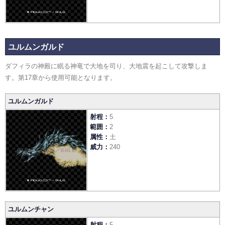
ユルムンガルド
ダフィラの神殿に眠る神竜で大地を司り、大地震を起こして攻撃しま
す。第17章から使用可能となります。
ユルムンガルド
射程
5
範囲
2
属性
土
威力
240
ユルムンチャン
射程
5