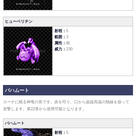
ヒューベリチン
射程
5
範囲
3
属性
暗
威力
230
バハムート
カーナに眠る神竜の長です。炎を司り、口から超超高温の熱線を放って
攻撃します。第22章から使用可能となります。
バハムート
射程
5