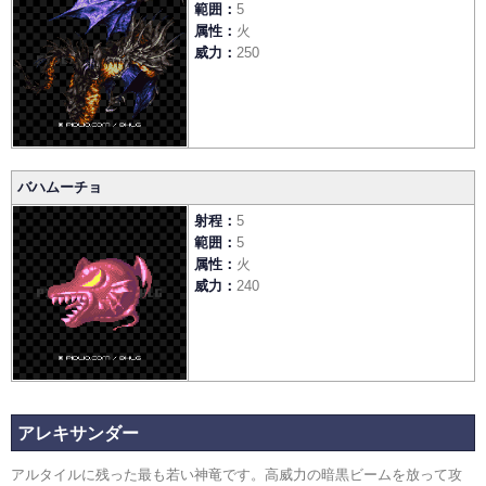
範囲
5
属性
火
威力
250
バハムーチョ
射程
5
範囲
5
属性
火
威力
240
アレキサンダー
アルタイルに残った最も若い神竜です。高威力の暗黒ビームを放って攻