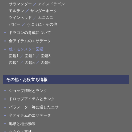
サラマンダー
／
アイスドラゴン
モルテン
／
サンダーホーク
ツインヘッド
／
ムニムニ
パピー
／
うにうに・その他
ドラゴンの育成について
全アイテムのエサデータ
敵・モンスター図鑑
図鑑1
／
図鑑2
／
図鑑3
図鑑4
／
図鑑5
／
図鑑6
その他・お役立ち情報
ショップ情報とランク
ドロップアイテムとランク
パラメーター毎に適したエサ
全アイテムのエサデータ
地形と地形効果
小ネタ・裏技