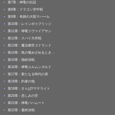
第7章：神竜の伝説
第8章：ドラゴン空中戦
第9章：奇跡の大陸マハール
第10章：レインボゥブリッジ
第11章：神竜リヴァイアサン
第12章：スパイ大作戦
第13章：魔法都市ゴドランド
第14章：鳥の竜めざめるとき…
第15章：熱砂決戦
第16章：神竜ユルムンガルド
第17章：新たなる時代の扉
第18章：約束の地
第19章：さらば!!マテライト
第20章：悲しみの空
第21章：神竜バハムート
第22章：最終決戦