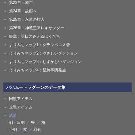
第23章：滅亡
第24章：故郷へ
第25章：永遠の旅人
第26章：神竜王アレキサンダー
終章：明日のみえぬぼくたち
よりみちマップ1：グランベロス砦
よりみちマップ2：やさしいダンジョン
よりみちマップ3：むずかしいダンジョン
よりみちマップ4：緊急事態発生
バハムートラグーンのデータ集
回復アイテム
攻撃アイテム
武器
剣・双剣
／
斧
／
槍
小剣
／
杖
／
忍剣