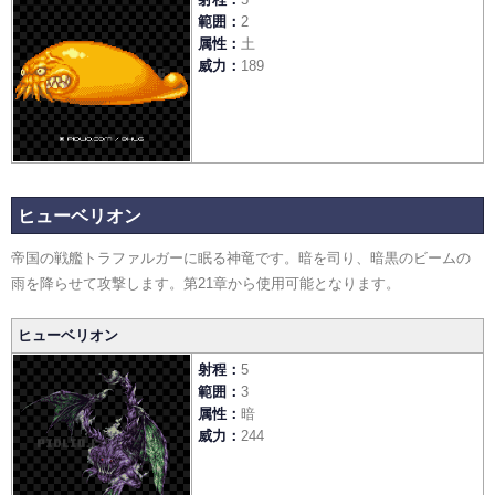
範囲
2
属性
土
威力
189
ヒューベリオン
帝国の戦艦トラファルガーに眠る神竜です。暗を司り、暗黒のビームの
雨を降らせて攻撃します。第21章から使用可能となります。
ヒューベリオン
射程
5
範囲
3
属性
暗
威力
244