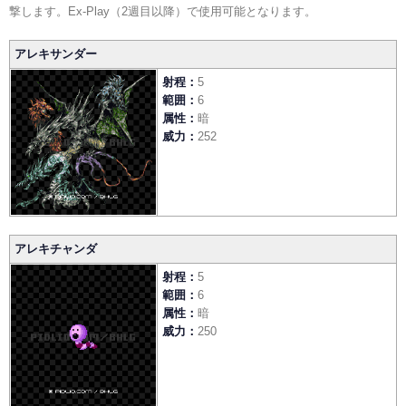
撃します。Ex-Play（2週目以降）で使用可能となります。
アレキサンダー
射程
5
範囲
6
属性
暗
威力
252
アレキチャンダ
射程
5
範囲
6
属性
暗
威力
250