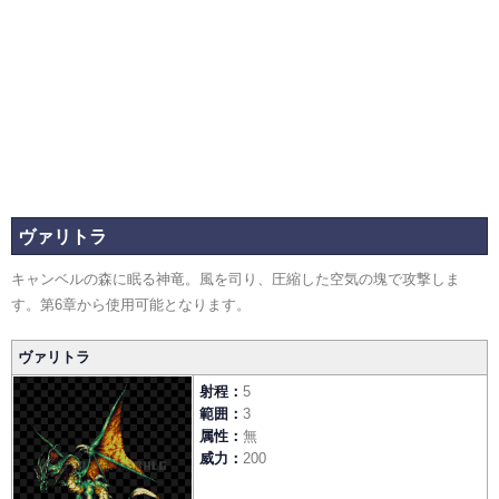
ヴァリトラ
キャンベルの森に眠る神竜。風を司り、圧縮した空気の塊で攻撃しま
す。第6章から使用可能となります。
ヴァリトラ
射程
5
範囲
3
属性
無
威力
200