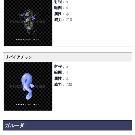
射程
5
範囲
4
属性
水
威力
210
リバイアチャン
射程
5
範囲
4
属性
水
威力
200
ガルーダ