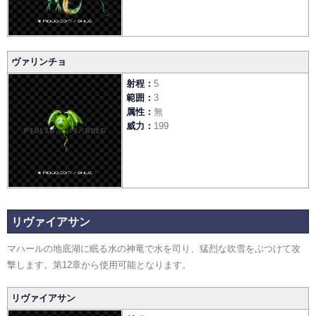
ヴァリンチョ
射程
5
範囲
3
属性
無
威力
199
リヴァイアサン
マハールの地底湖に眠る水の神竜で水を司り、猛烈な吹雪をぶつけて攻
撃します。第12章から使用可能となります。
リヴァイアサン