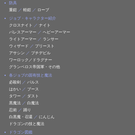
防具
重鎧
／
軽鎧
／
ローブ
ジョブ・キャラクター紹介
クロスナイト
／
ナイト
パレスアーマー
／
ヘビーアーマー
ライトアーマー
／
ランサー
ウィザード
／
プリースト
アサシン
／
プチデビル
ワーロック／ドラグナー
グランベロス帝国軍・その他
各ジョブの固有技と魔法
必殺剣
／
パルス
はかい
／
ブース
タワー
／
ダスト
黒魔法
／
白魔法
忍術
／
踊り
白黒魔・召還
／
にんじん
ドラゴンの技と魔法
ドラゴン図鑑