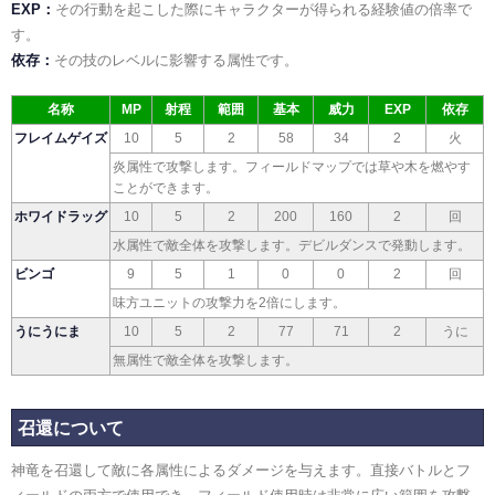
EXP
その行動を起こした際にキャラクターが得られる経験値の倍率で
す。
依存
その技のレベルに影響する属性です。
名称
MP
射程
範囲
基本
威力
EXP
依存
フレイムゲイズ
10
5
2
58
34
2
火
炎属性で攻撃します。フィールドマップでは草や木を燃やす
ことができます。
ホワイドラッグ
10
5
2
200
160
2
回
水属性で敵全体を攻撃します。デビルダンスで発動します。
ビンゴ
9
5
1
0
0
2
回
味方ユニットの攻撃力を2倍にします。
うにうにま
10
5
2
77
71
2
うに
無属性で敵全体を攻撃します。
召還について
神竜を召還して敵に各属性によるダメージを与えます。直接バトルとフ