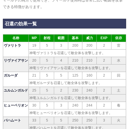
ィールドの両方で使用でき、フィールド使用時は非常に広い範囲を攻撃
できる特徴があります。
召還の効果一覧
名称
MP
射程
範囲
基本
威力
EXP
依存
ヴァリトラ
19
5
3
200
200
2
雷
神竜ヴァリトラを召還して敵全体を攻撃します。
リヴァイアサン
20
5
4
210
210
2
水
神竜リヴァイアサンを召還して敵全体を攻撃します。
ガルーダ
21
5
5
125
160
2
回
神竜ガルーダを召還して敵全体を攻撃します。
ユルムンガルド
25
5
2
230
240
2
土
神竜ユルムンガルドを召還して敵全体を攻撃します。
ヒューベリオン
30
5
3
240
244
2
毒
神竜ヒューベリオンを召還して敵全体を攻撃します。
バハムート
33
5
5
250
250
3
火
神竜バハムートを召還して敵全体を攻撃します。