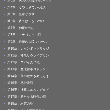
第3章：あおい大陸キャンベル
第4章：くやしさでいっぱい
第5章：皇帝サウザー
第6章：夢では…ないのね…
第7章：神竜の伝説
第8章：ドラゴン空中戦
第9章：奇跡の大陸マハール
第10章：レインボゥブリッジ
第11章：神竜リヴァイアサン
第12章：スパイ大作戦
第13章：魔法都市ゴドランド
第14章：鳥の竜めざめるとき…
第15章：熱砂決戦
第16章：神竜ユルムンガルド
第17章：新たなる時代の扉
第18章：約束の地