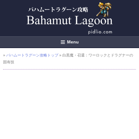
Menu
»
バハムートラグーン攻略トップ
» 白黒魔・召還：ワーロックとドラグナーの
固有技