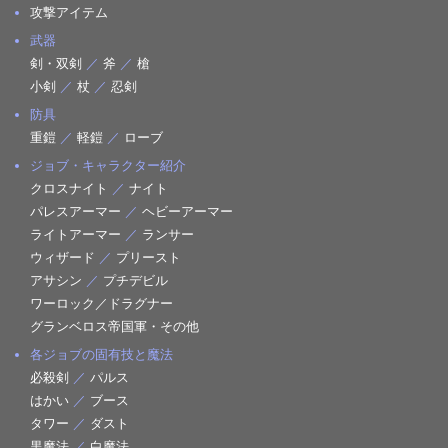
攻撃アイテム
武器
剣・双剣
／
斧
／
槍
小剣
／
杖
／
忍剣
防具
重鎧
／
軽鎧
／
ローブ
ジョブ・キャラクター紹介
クロスナイト
／
ナイト
パレスアーマー
／
ヘビーアーマー
ライトアーマー
／
ランサー
ウィザード
／
プリースト
アサシン
／
プチデビル
ワーロック／ドラグナー
グランベロス帝国軍・その他
各ジョブの固有技と魔法
必殺剣
／
パルス
はかい
／
ブース
タワー
／
ダスト
黒魔法
／
白魔法