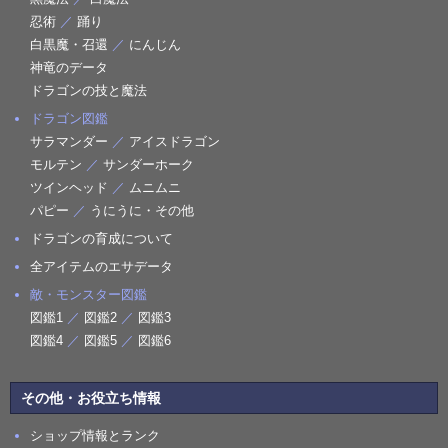
忍術
／
踊り
白黒魔・召還
／
にんじん
神竜のデータ
ドラゴンの技と魔法
ドラゴン図鑑
サラマンダー
／
アイスドラゴン
モルテン
／
サンダーホーク
ツインヘッド
／
ムニムニ
パピー
／
うにうに・その他
ドラゴンの育成について
全アイテムのエサデータ
敵・モンスター図鑑
図鑑1
／
図鑑2
／
図鑑3
図鑑4
／
図鑑5
／
図鑑6
その他・お役立ち情報
ショップ情報とランク