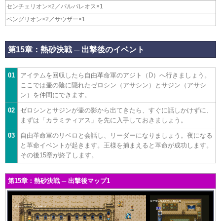
センチェリオン×2／パルパレオス×1
ベングリオン×2／サウザー×1
第15章：熱砂決戦 ─ 出撃後のイベント
01
アイテムを回収したら自由革命軍のアジト（D）へ行きましょう。
ここでは壷の陰に隠れたゼロシン（アサシン）とサジン（アサシ
ン）を仲間にできます。
02
ゼロシンとサジンが壷の影から出てきたら、すぐに話しかけずに、
まずは「カラミティアス」を先に入手しておきましょう。
03
自由革命軍のリベロと会話し、リーダーになりましょう。夜になる
と革命イベントが起きます。王様を捕まえると革命が成功します。
その後15章が終了します。
第15章：熱砂決戦 ─ 出撃後マップ1