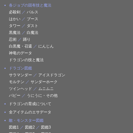
各ジョブの固有技と魔法
必殺剣
／
パルス
はかい
／
ブース
タワー
／
ダスト
黒魔法
／
白魔法
忍術
／
踊り
白黒魔・召還
／
にんじん
神竜のデータ
ドラゴンの技と魔法
ドラゴン図鑑
サラマンダー
／
アイスドラゴン
モルテン
／
サンダーホーク
ツインヘッド
／
ムニムニ
パピー
／
うにうに・その他
ドラゴンの育成について
全アイテムのエサデータ
敵・モンスター図鑑
図鑑1
／
図鑑2
／
図鑑3