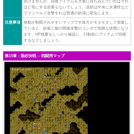
受けませんが、回復アイテムを大量に持ち込んでいればそれ
ほど気にする必要もないでしょう。流砂は中央に水属性など
でフィールド攻撃すれば普通の砂漠に変化します。
注意事項
移動が制限されやすいマップです味方がモタモタして密集し
ていると、砂嵐と敵の間接攻撃のコンボで危険な状態になり
ます。HP残量をしっかり確認し、行動前にアイテムで回復
するなどしましょう。
第15章：熱砂決戦 ─ 戦闘用マップ