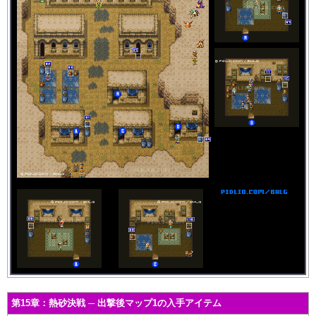
第15章：熱砂決戦 ─ 出撃後マップ1の入手アイテム