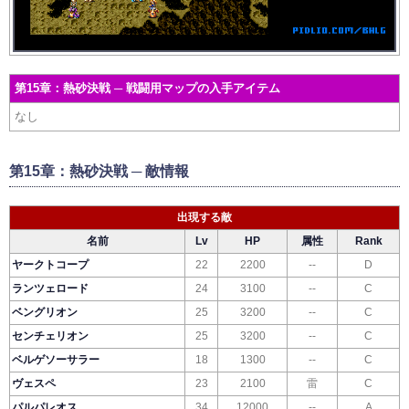
第15章：熱砂決戦 ─ 戦闘用マップの入手アイテム
なし
第15章：熱砂決戦 ─ 敵情報
出現する敵
名前
Lv
HP
属性
Rank
ヤークトコープ
22
2200
--
D
ランツェロード
24
3100
--
C
ベングリオン
25
3200
--
C
センチェリオン
25
3200
--
C
ベルゲソーサラー
18
1300
--
C
ヴェスペ
23
2100
雷
C
パルパレオス
34
12000
--
A