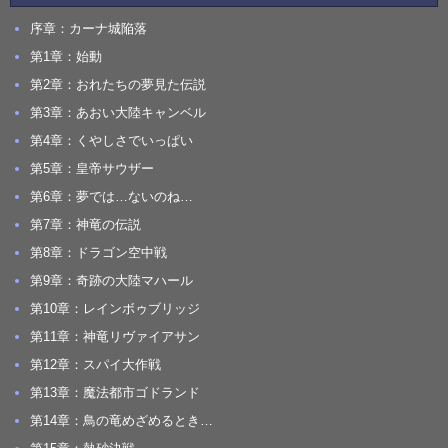
序章：カーナ城陥落
第1章：始動
第2章：おれたちの夢見た伝説
第3章：あおい大陸キャンベル
第4章：くやしさでいっぱい
第5章：皇帝サウザー
第6章：夢では…ないのね…
第7章：神竜の伝説
第8章：ドラゴン空中戦
第9章：奇跡の大陸マハール
第10章：レインボゥブリッジ
第11章：神竜リヴァイアサン
第12章：スパイ大作戦
第13章：魔法都市ゴドランド
第14章：鳥の竜めざめるとき…