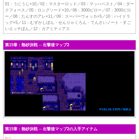
01：うにうじ×10／02：マスターロッド／03：マッハベスト／04：ダー
クフォース／05：ロングソード×10／06：3000ピロー／07：3000ピロ
ー／08：たんすのアレ×11／09：スーパーウォッカ×5／10：ハイドラ
ッグ×5／11：むずかしぼん・せんりゃくろん・てんさいノート・すご
いエッチぼん／12：カアミティアス
第15章：熱砂決戦 ─ 出撃後マップ2
第15章：熱砂決戦 ─ 出撃後マップ2の入手アイテム
なし