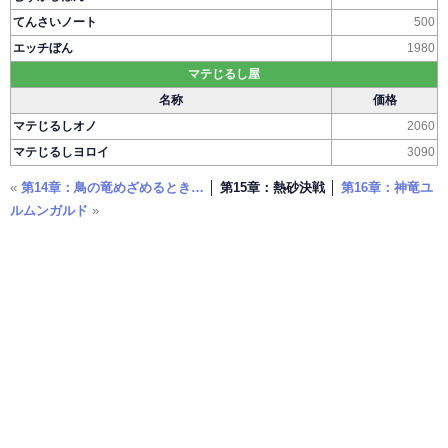
てんさいノート
500
エッチぼん
1980
マテじるし屋
名称
価格
マテじるしオノ
2060
マテじるしヨロイ
3090
«
第14章：鳥の竜めざめるとき…
│ 第15章：熱砂決戦 │
第16章：神竜ユ
ルムンガルド
»