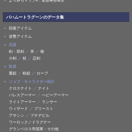
よりみちマップ4：緊急事態発生
バハムートラグーンのデータ集
回復アイテム
攻撃アイテム
武器
剣・双剣
／
斧
／
槍
小剣
／
杖
／
忍剣
防具
重鎧
／
軽鎧
／
ローブ
ジョブ・キャラクター紹介
クロスナイト
／
ナイト
パレスアーマー
／
ヘビーアーマー
ライトアーマー
／
ランサー
ウィザード
／
プリースト
アサシン
／
プチデビル
ワーロック／ドラグナー
グランベロス帝国軍・その他