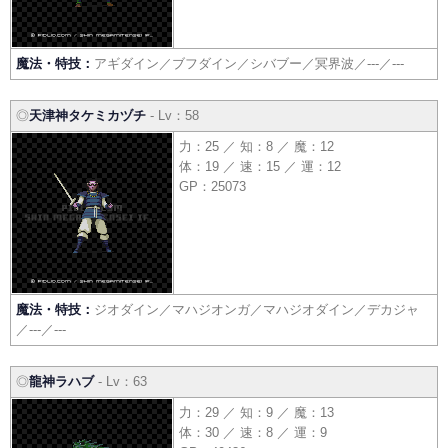
魔法・特技：
アギダイン／ブフダイン／シバブー／冥界波／---／---
◎
天津神タケミカヅチ
- Lv：58
力：25 ／ 知：8 ／ 魔：12
体：19 ／ 速：15 ／ 運：12
GP：25073
魔法・特技：
ジオダイン／マハジオンガ／マハジオダイン／デカジャ
／---／---
◎
龍神ラハブ
- Lv：63
力：29 ／ 知：9 ／ 魔：13
体：30 ／ 速：8 ／ 運：9