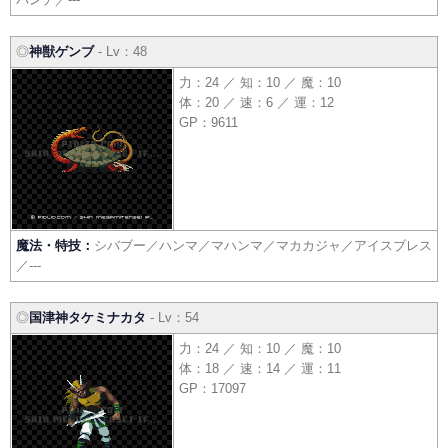
◎
神獣ゲンブ
- Lv：48
力：24 ／ 知：10 ／ 魔：10
体：20 ／ 速：6 ／ 運：12
GP：9611
魔法・特技：
シバブー／ハンマ／マハンマ／マカカジャ／アイスブレス
／---
◎
国津神タケミナカタ
- Lv：54
力：24 ／ 知：10 ／ 魔：10
体：18 ／ 速：14 ／ 運：11
GP：17097