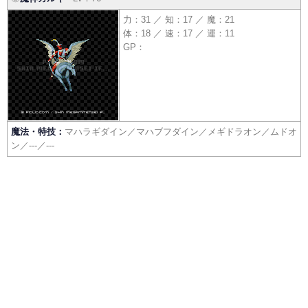
力：31 ／ 知：17 ／ 魔：21
体：18 ／ 速：17 ／ 運：11
GP：
魔法・特技：
マハラギダイン／マハブフダイン／メギドラオン／ムドオ
ン／---／---