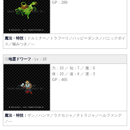
GP：289
魔法・特技：
ドルミナー／トラフーリ／ハッピーダンス／パニックボイ
ス／嚙みつき／---
◎
地霊ドワーフ
- Lv：18
力：10 ／ 知：7 ／ 魔：6
体：10 ／ 速：4 ／ 運：3
GP：465
魔法・特技：
ザン／ハンマ／ラクカジャ／テトラジャ／ヘルファング
／---