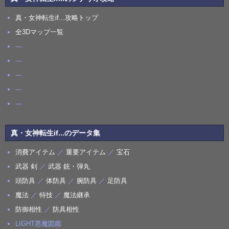
真・女神転生if...攻略トップ
全3Dマップ一覧
---
---
---
---
---
真・女神転生if...のデータ集
消費アイテム
／
重要アイテム
／
宝石
武器 剣
／
武器 銃・弾丸
頭防具
／
体防具
／
腕防具
／
足防具
魔法
／
特技
／
魔法継承
防御相性
／
防具相性
LIGHT悪魔図鑑