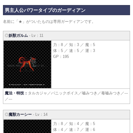
男主人公パワータイプのガーディアン
名前に「★」がついたものは専用ガーディアンです。
◎
妖獣ガルム
- Lv：11
力：8 ／ 知：3 ／ 魔：5
体：5 ／ 速：5 ／ 運：3
GP：195
魔法・特技：
タルカジャ／パニックボイス／嚙みつき／毒嚙みつき／---
／---
◎
魔獣カーシー
- Lv：14
力：8 ／ 知：4 ／ 魔：5
体：4 ／ 速：7 ／ 運：6