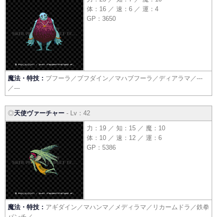
体：16 ／ 速：6 ／ 運：4
GP：3650
魔法・特技：
ブフーラ／ブフダイン／マハブフーラ／ディアラマ／---
／---
◎
天使ヴァーチャー
- Lv：42
力：19 ／ 知：15 ／ 魔：10
体：10 ／ 速：12 ／ 運：6
GP：5386
魔法・特技：
アギダイン／マハンマ／メディラマ／リカームドラ／鉄拳
パンチ／---