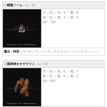
◎
精霊ノーム
- Lv：22
力：10 ／ 知：9 ／ 魔：9
体：10 ／ 速：4 ／ 運：5
GP：724
魔法・特技：
マハザンマ／ハンマ／テトラジャ／ペンパトラ／---／---
◎
国津神オオヤマツミ
- Lv：23
力：14 ／ 知：6 ／ 魔：7
体：14 ／ 速：5 ／ 運：5
GP：805