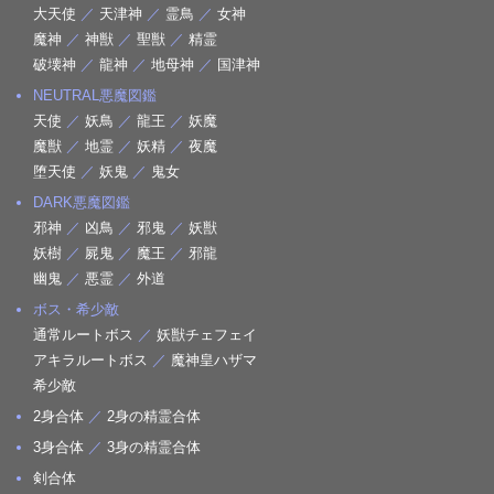
大天使
／
天津神
／
霊鳥
／
女神
魔神
／
神獣
／
聖獣
／
精霊
破壊神
／
龍神
／
地母神
／
国津神
NEUTRAL悪魔図鑑
天使
／
妖鳥
／
龍王
／
妖魔
魔獣
／
地霊
／
妖精
／
夜魔
堕天使
／
妖鬼
／
鬼女
DARK悪魔図鑑
邪神
／
凶鳥
／
邪鬼
／
妖獣
妖樹
／
屍鬼
／
魔王
／
邪龍
幽鬼
／
悪霊
／
外道
ボス・希少敵
通常ルートボス
／
妖獣チェフェイ
アキラルートボス
／
魔神皇ハザマ
希少敵
2身合体
／
2身の精霊合体
3身合体
／
3身の精霊合体
剣合体