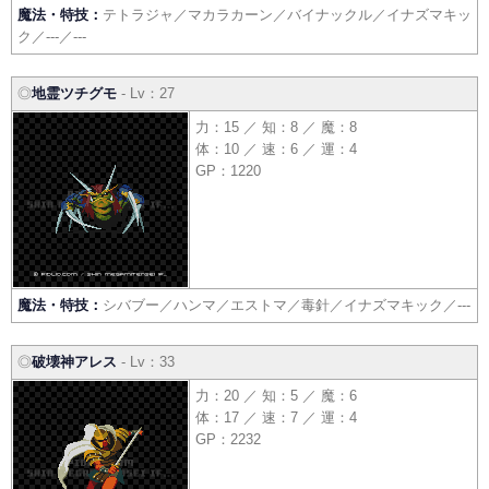
魔法・特技：
テトラジャ／マカラカーン／バイナックル／イナズマキッ
ク／---／---
◎
地霊ツチグモ
- Lv：27
力：15 ／ 知：8 ／ 魔：8
体：10 ／ 速：6 ／ 運：4
GP：1220
魔法・特技：
シバブー／ハンマ／エストマ／毒針／イナズマキック／---
◎
破壊神アレス
- Lv：33
力：20 ／ 知：5 ／ 魔：6
体：17 ／ 速：7 ／ 運：4
GP：2232