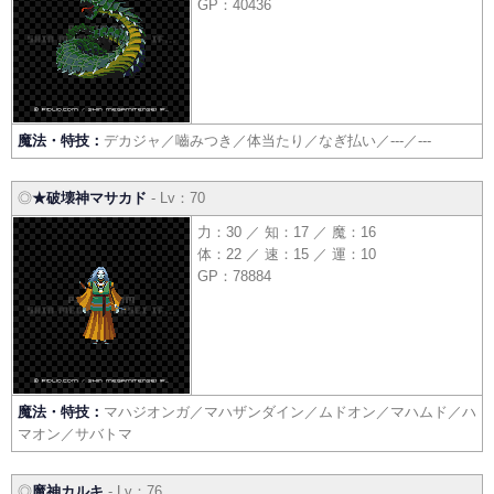
GP：40436
魔法・特技：
デカジャ／嚙みつき／体当たり／なぎ払い／---／---
◎
★破壊神マサカド
- Lv：70
力：30 ／ 知：17 ／ 魔：16
体：22 ／ 速：15 ／ 運：10
GP：78884
魔法・特技：
マハジオンガ／マハザンダイン／ムドオン／マハムド／ハ
マオン／サバトマ
◎
魔神カルキ
- Lv：76