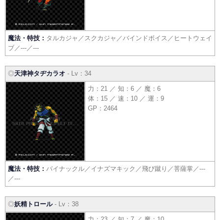
魔法・特技：
タルカジャ／スクカジャ／バインドボイス／ヒートウェイ
ブ／---／---
◎
天津神タヂカラオ
- Lv：34
力：21 ／ 知：6 ／ 魔：6
体：15 ／ 速：10 ／ 運：9
GP：2464
魔法・特技：
バイナックル／イナズマキック／飛び蹴り／菩薩掌／---
／---
◎
妖精トロール
- Lv：38
力：23 ／ 知：7 ／ 魔：10