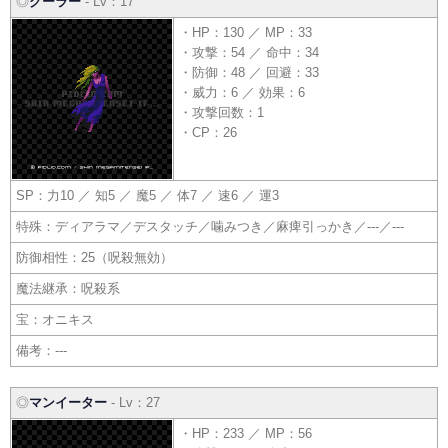
◎
グーラー
- Lv：17
・HP：130 ／ MP：33
・攻撃：54 ／ 命中：34
・防御：48 ／ 回避：33
・威力：6 ／ 効果：6
・攻撃回数：1
・CP：26
SP：力10 ／ 知5 ／ 魔5 ／ 体7 ／ 速6 ／ 運3
特殊：ディアラマ／デスタッチ／噛みつき／麻痺引っかき／---／---
防御相性：25（呪殺無効）
魔法継承：呪殺系
宝：オニキス
備考：---
◎
マンイーター
- Lv：27
・HP：233 ／ MP：56