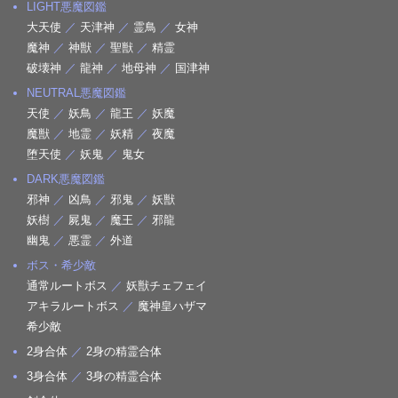
LIGHT悪魔図鑑
大天使
／
天津神
／
霊鳥
／
女神
魔神
／
神獣
／
聖獣
／
精霊
破壊神
／
龍神
／
地母神
／
国津神
NEUTRAL悪魔図鑑
天使
／
妖鳥
／
龍王
／
妖魔
魔獣
／
地霊
／
妖精
／
夜魔
堕天使
／
妖鬼
／
鬼女
DARK悪魔図鑑
邪神
／
凶鳥
／
邪鬼
／
妖獣
妖樹
／
屍鬼
／
魔王
／
邪龍
幽鬼
／
悪霊
／
外道
ボス・希少敵
通常ルートボス
／
妖獣チェフェイ
アキラルートボス
／
魔神皇ハザマ
希少敵
2身合体
／
2身の精霊合体
3身合体
／
3身の精霊合体