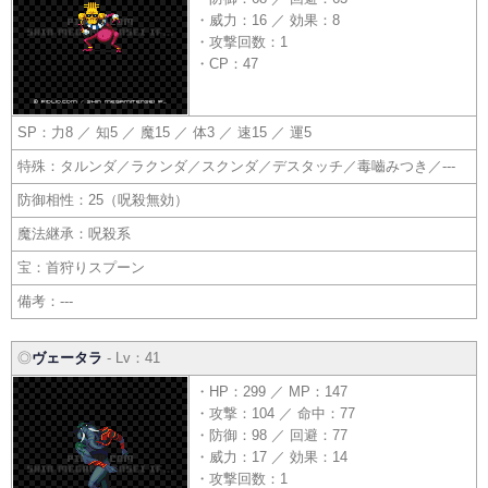
・威力：16 ／ 効果：8
・攻撃回数：1
・CP：47
SP：力8 ／ 知5 ／ 魔15 ／ 体3 ／ 速15 ／ 運5
特殊：タルンダ／ラクンダ／スクンダ／デスタッチ／毒嚙みつき／---
防御相性：25（呪殺無効）
魔法継承：呪殺系
宝：首狩りスプーン
備考：---
◎
ヴェータラ
- Lv：41
・HP：299 ／ MP：147
・攻撃：104 ／ 命中：77
・防御：98 ／ 回避：77
・威力：17 ／ 効果：14
・攻撃回数：1