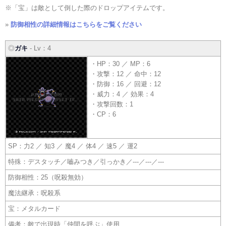
※「宝」は敵として倒した際のドロップアイテムです。
»
防御相性の詳細情報はこちらをご覧ください
◎
ガキ
- Lv：4
・HP：30 ／ MP：6
・攻撃：12 ／ 命中：12
・防御：16 ／ 回避：12
・威力：4 ／ 効果：4
・攻撃回数：1
・CP：6
SP：力2 ／ 知3 ／ 魔4 ／ 体4 ／ 速5 ／ 運2
特殊：デスタッチ／嚙みつき／引っかき／---／---／---
防御相性：25（呪殺無効）
魔法継承：呪殺系
宝：メタルカード
備考：敵で出現時「仲間を呼ぶ」使用