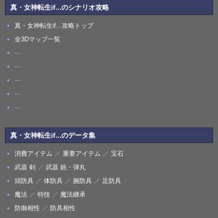
真・女神転生if...のシナリオ攻略
真・女神転生if...攻略トップ
全3Dマップ一覧
---
---
---
---
---
真・女神転生if...のデータ集
消費アイテム
／
重要アイテム
／
宝石
武器 剣
／
武器 銃・弾丸
頭防具
／
体防具
／
腕防具
／
足防具
魔法
／
特技
／
魔法継承
防御相性
／
防具相性