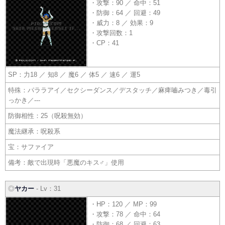
・攻撃：90 ／ 命中：51
・防御：64 ／ 回避：49
・威力：8 ／ 効果：9
・攻撃回数：1
・CP：41
SP：力18 ／ 知8 ／ 魔6 ／ 体5 ／ 速6 ／ 運5
特殊：パララアイ／セクシーダンス／デスタッチ／麻痺嚙みつき／毒引
っかき／---
防御相性：25（呪殺無効）
魔法継承：呪殺系
宝：サファイア
備考：敵で出現時「悪魔のキス♂」使用
◎
ヤカー
- Lv：31
・HP：120 ／ MP：99
・攻撃：78 ／ 命中：64
・防御：68 ／ 回避：63