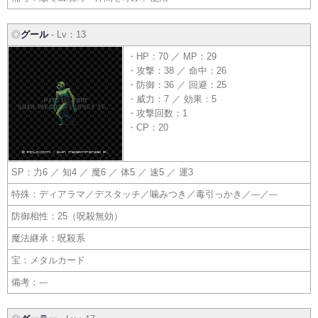
◎
グール
- Lv：13
・HP：70 ／ MP：29
・攻撃：38 ／ 命中：26
・防御：36 ／ 回避：25
・威力：7 ／ 効果：5
・攻撃回数：1
・CP：20
SP：力6 ／ 知4 ／ 魔6 ／ 体5 ／ 速5 ／ 運3
特殊：ディアラマ／デスタッチ／噛みつき／毒引っかき／---／---
防御相性：25（呪殺無効）
魔法継承：呪殺系
宝：メタルカード
備考：---