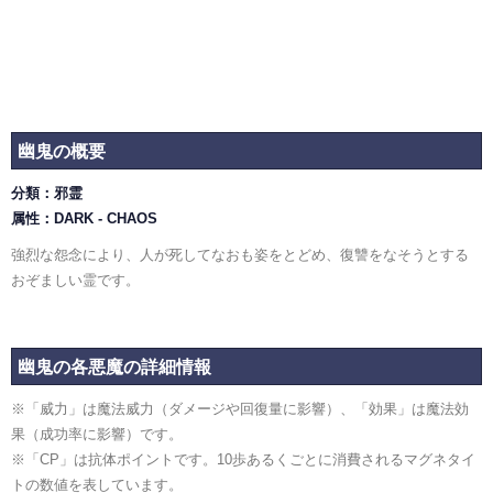
幽鬼の概要
分類：邪霊
属性：DARK - CHAOS
強烈な怨念により、人が死してなおも姿をとどめ、復讐をなそうとする
おぞましい霊です。
幽鬼の各悪魔の詳細情報
※「威力」は魔法威力（ダメージや回復量に影響）、「効果」は魔法効
果（成功率に影響）です。
※「CP」は抗体ポイントです。10歩あるくごとに消費されるマグネタイ
トの数値を表しています。