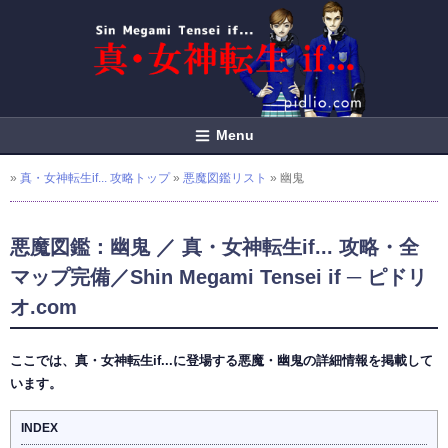
Menu
»
真・女神転生if... 攻略トップ
»
悪魔図鑑リスト
» 幽鬼
悪魔図鑑：幽鬼 ／ 真・女神転生if... 攻略・全
マップ完備／Shin Megami Tensei if ─ ピドリ
オ.com
ここでは、真・女神転生if...に登場する悪魔・幽鬼の詳細情報を掲載して
います。
INDEX