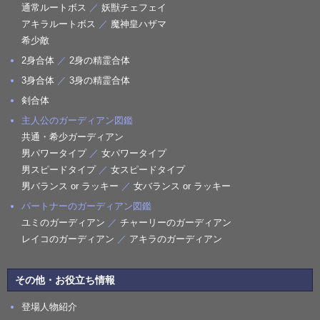
通常ルートボス
／
妖獣チェフェイ
アキラルートボス
／
魔神皇ハザマ
希少敵
2身合体
／
2身の精霊合体
3身合体
／
3身の精霊合体
剣合体
主人公のガーディアン図鑑
共通・希少ガーディアン
男パワータイプ
／
女パワータイプ
男スピードタイプ
／
女スピードタイプ
男バランス or ラッキー
／
女バランス or ラッキー
パートナーのガーディアン図鑑
ユミのガーディアン
／
チャーリーのガーディアン
レイコのガーディアン
／
アキラのガーディアン
その他・お役立ち情報
登場人物紹介