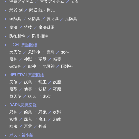
消費アイテム
／
重要アイテム
／
宝石
武器 剣
／
武器 銃・弾丸
頭防具
／
体防具
／
腕防具
／
足防具
魔法
／
特技
／
魔法継承
防御相性
／
防具相性
LIGHT悪魔図鑑
大天使
／
天津神
／
霊鳥
／
女神
魔神
／
神獣
／
聖獣
／
精霊
破壊神
／
龍神
／
地母神
／
国津神
NEUTRAL悪魔図鑑
天使
／
妖鳥
／
龍王
／
妖魔
魔獣
／
地霊
／
妖精
／
夜魔
堕天使
／
妖鬼
／
鬼女
DARK悪魔図鑑
邪神
／
凶鳥
／
邪鬼
／
妖獣
妖樹
／
屍鬼
／
魔王
／
邪龍
幽鬼
／
悪霊
／
外道
ボス・希少敵