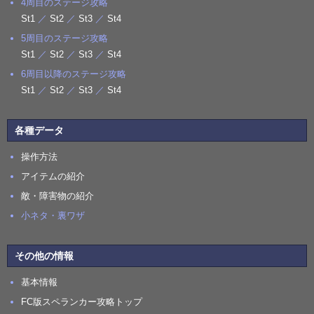
4周目のステージ攻略
St1
／
St2
／
St3
／
St4
5周目のステージ攻略
St1
／
St2
／
St3
／
St4
6周目以降のステージ攻略
St1
／
St2
／
St3
／
St4
各種データ
操作方法
アイテムの紹介
敵・障害物の紹介
小ネタ・裏ワザ
その他の情報
基本情報
FC版スペランカー攻略トップ