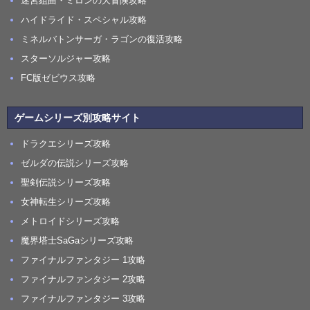
迷宮組曲・ミロンの大冒険攻略
ハイドライド・スペシャル攻略
ミネルバトンサーガ・ラゴンの復活攻略
スターソルジャー攻略
FC版ゼビウス攻略
ゲームシリーズ別攻略サイト
ドラクエシリーズ攻略
ゼルダの伝説シリーズ攻略
聖剣伝説シリーズ攻略
女神転生シリーズ攻略
メトロイドシリーズ攻略
魔界塔士SaGaシリーズ攻略
ファイナルファンタジー 1攻略
ファイナルファンタジー 2攻略
ファイナルファンタジー 3攻略