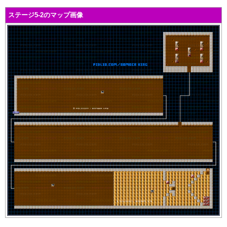
ステージ5-2のマップ画像