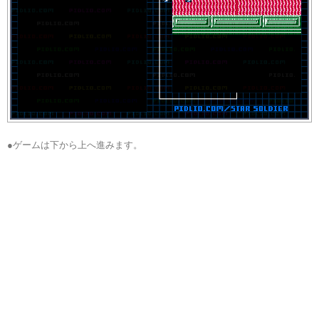
●ゲームは下から上へ進みます。