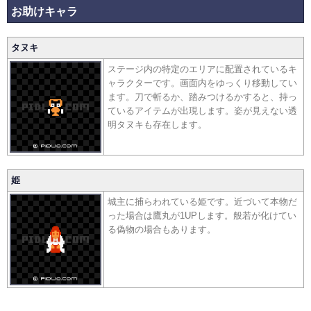
お助けキャラ
タヌキ
ステージ内の特定のエリアに配置されているキ
ャラクターです。画面内をゆっくり移動してい
ます。刀で斬るか、踏みつけるかすると、持っ
ているアイテムが出現します。姿が見えない透
明タヌキも存在します。
姫
城主に捕らわれている姫です。近づいて本物だ
った場合は鷹丸が1UPします。般若が化けてい
る偽物の場合もあります。