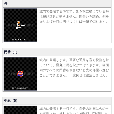
侍
城内で登場する侍です。剣を横に構えている時
は飛び道具が効きません。間合いを詰め、剣を
振り上げた時に切りつければ一撃で倒せます。
門番（1）
城内に登場します。重要な通路を塞ぐ役割を持
っていて、鷹丸に縄を投げつけてきます。画面
内のすべての門番を倒さないと先の部屋へ進む
ことができません。一度倒せば復活しません。
中忍（5）
城内に登場する中忍です。自分の周囲に火の玉
を出現させ、それを1つずつ飛ばして攻撃しま