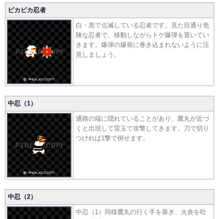
ピカピカ忍者
白・黒で点滅している忍者です。見た目通り危
険な忍者で、移動しながらトゲ爆弾を置いてい
きます。爆弾の爆発に巻き込まれないように注
意しましょう。
中忍（1）
通路の端に隠れていることがあり、鷹丸が近づ
くと出現して雷玉で攻撃してきます。刀で切り
つければ1撃で倒せます。
中忍（2）
中忍（1）同様鷹丸の行く手を塞ぎ、火炎を吐