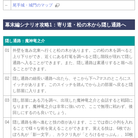
--
尾手城・城門のマップ
幕末編シナリオ攻略1：寄り道・松の木から隠し通路へ
隠し通路：魔神竜之介
01
外壁を進み北東へ行くと松の木があります。この松の木を調べると
上り下りができ、近くにある灯篭を調べると隠し階段が現れて隠し
通路へ入ることができます。また、隠し通路は素通りすると堀へ出
ることができます。
02
隠し通路の細長い通路へ出たら、そこから下へ7マスのところにス
イッチがあります。このスイッチを踏んでから上の部屋へ戻ると隠
し部屋に入ります。
03
隠し部屋にある刀を調べ、出現した魔神竜之介と会話すると戦闘に
なります。魔神竜之介は非常に強いので、ここで無理に戦わず、後
回しにするのも良いでしょう。
04
隠し通路を南へ進むと技の壺があります。ここでは壺に小判を入れ
ることで様々な術を覚えることができます。覚える技は、6枚でお
ぼろ丸が「影一文字」、カラクリ丸が「とろけるせっぷん」、10枚