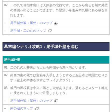
02
二の丸で目指す出口は天井裏の北西です。ここから出ると城の外壁
の西側へ出ることができます。外壁沿いを進み本丸横にある蔵を目
指します。
--
尾手城外観（屋外）のマップ
--
尾手城・二の丸のマップ
幕末編シナリオ攻略1：尾手城外壁を進む
尾手城外壁
01
二の丸の天井裏から出たら南側から東へ向かいます。
02
南西の南の蔵では宝箱を入手しようとすると五忍者と戦闘になりま
す（左上の本体を倒すとブレイクダウン）。
03
城門の屋根裏は中央に落とし穴があります。落ちるとスタート地点
に戻されてしまうので注意しましょう。
--
尾手城外観（屋外）のマップ
--
南の蔵のマップ