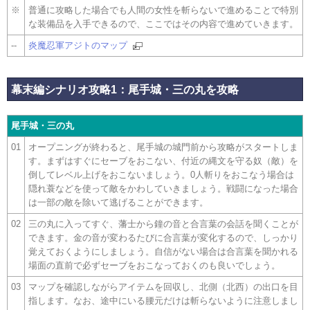
※
普通に攻略した場合でも人間の女性を斬らないで進めることで特別
な装備品を入手できるので、ここではその内容で進めていきます。
--
炎魔忍軍アジトのマップ
幕末編シナリオ攻略1：尾手城・三の丸を攻略
尾手城・三の丸
01
オープニングが終わると、尾手城の城門前から攻略がスタートしま
す。まずはすぐにセーブをおこない、付近の縄文を守る奴（敵）を
倒してレベル上げをおこないましょう。0人斬りをおこなう場合は
隠れ蓑などを使って敵をかわしていきましょう。戦闘になった場合
は一部の敵を除いて逃げることができます。
02
三の丸に入ってすぐ、藩士から鐘の音と合言葉の会話を聞くことが
できます。金の音が変わるたびに合言葉が変化するので、しっかり
覚えておくようにしましょう。自信がない場合は合言葉を聞かれる
場面の直前で必ずセーブをおこなっておくのも良いでしょう。
03
マップを確認しながらアイテムを回収し、北側（北西）の出口を目
指します。なお、途中にいる腰元だけは斬らないように注意しまし