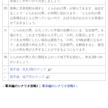
見落としやすいので注意しましょう。
05
無事に天草四郎を倒すと「とらわれの男」が落ちてきます。会話す
ることで「とらわれの男」が仲間に加わります。「とらわれの男」
は装備をほとんど持っていないので、おぼろ丸のおさがりを装備さ
せておきましょう。
※
「とらわれの男」が入っていた牢屋の右隣りにいる「五右衛門」を
逃がすと、これまで宝箱から入手した「小判」が復活します。カラ
クリ丸を仲間にしたい場合は最低でも「小判」が4枚必要になるの
で、ある程度小判を入手してから「五右衛門」を解放すると、復活
した小判を再び入手することができるようになります。
06
とらわれの男と共に階段を上がって地下牢を脱出し、本丸1階へ向
かいましょう。
--
尾手城・本丸1階のマップ
--
尾手城・地下牢のマップ
«
幕末編のシナリオ攻略1 │
幕末編のシナリオ攻略2
»