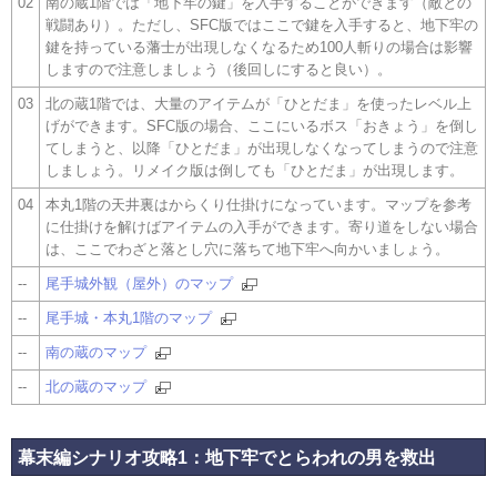
02
南の蔵1階では「地下牢の鍵」を入手することができます（敵との
戦闘あり）。ただし、SFC版ではここで鍵を入手すると、地下牢の
鍵を持っている藩士が出現しなくなるため100人斬りの場合は影響
しますので注意しましょう（後回しにすると良い）。
03
北の蔵1階では、大量のアイテムが「ひとだま」を使ったレベル上
げができます。SFC版の場合、ここにいるボス「おきょう」を倒し
てしまうと、以降「ひとだま」が出現しなくなってしまうので注意
しましょう。リメイク版は倒しても「ひとだま」が出現します。
04
本丸1階の天井裏はからくり仕掛けになっています。マップを参考
に仕掛けを解けばアイテムの入手ができます。寄り道をしない場合
は、ここでわざと落とし穴に落ちて地下牢へ向かいましょう。
--
尾手城外観（屋外）のマップ
--
尾手城・本丸1階のマップ
--
南の蔵のマップ
--
北の蔵のマップ
幕末編シナリオ攻略1：地下牢でとらわれの男を救出