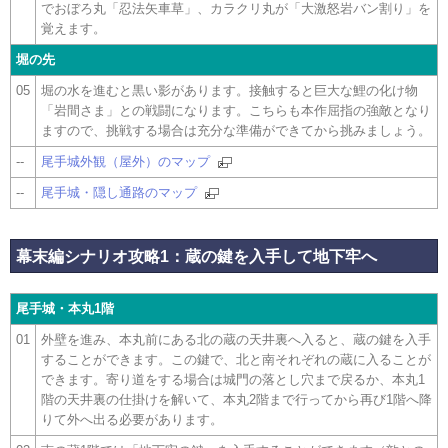
でおぼろ丸「忍法矢車草」、カラクリ丸が「大激怒岩バン割り」を
覚えます。
堀の先
05
堀の水を進むと黒い影があります。接触すると巨大な鯉の化け物
「岩間さま」との戦闘になります。こちらも本作屈指の強敵となり
ますので、挑戦する場合は充分な準備ができてから挑みましょう。
--
尾手城外観（屋外）のマップ
--
尾手城・隠し通路のマップ
幕末編シナリオ攻略1：蔵の鍵を入手して地下牢へ
尾手城・本丸1階
01
外壁を進み、本丸前にある北の蔵の天井裏へ入ると、蔵の鍵を入手
することができます。この鍵で、北と南それぞれの蔵に入ることが
できます。寄り道をする場合は城門の落とし穴まで戻るか、本丸1
階の天井裏の仕掛けを解いて、本丸2階まで行ってから再び1階へ降
りて外へ出る必要があります。