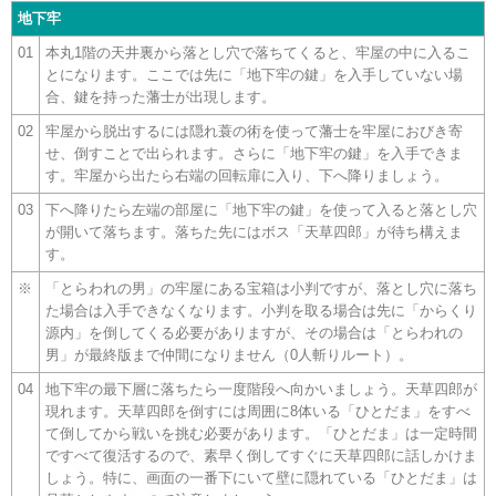
地下牢
01
本丸1階の天井裏から落とし穴で落ちてくると、牢屋の中に入るこ
とになります。ここでは先に「地下牢の鍵」を入手していない場
合、鍵を持った藩士が出現します。
02
牢屋から脱出するには隠れ蓑の術を使って藩士を牢屋におびき寄
せ、倒すことで出られます。さらに「地下牢の鍵」を入手できま
す。牢屋から出たら右端の回転扉に入り、下へ降りましょう。
03
下へ降りたら左端の部屋に「地下牢の鍵」を使って入ると落とし穴
が開いて落ちます。落ちた先にはボス「天草四郎」が待ち構えま
す。
※
「とらわれの男」の牢屋にある宝箱は小判ですが、落とし穴に落ち
た場合は入手できなくなります。小判を取る場合は先に「からくり
源内」を倒してくる必要がありますが、その場合は「とらわれの
男」が最終版まで仲間になりません（0人斬りルート）。
04
地下牢の最下層に落ちたら一度階段へ向かいましょう。天草四郎が
現れます。天草四郎を倒すには周囲に8体いる「ひとだま」をすべ
て倒してから戦いを挑む必要があります。「ひとだま」は一定時間
ですべて復活するので、素早く倒してすぐに天草四郎に話しかけま
しょう。特に、画面の一番下にいて壁に隠れている「ひとだま」は