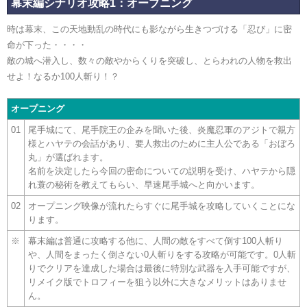
幕末編シナリオ攻略1：オープニング
時は幕末、この天地動乱の時代にも影ながら生きつづける「忍び」に密
命が下った・・・・
敵の城へ潜入し、数々の敵やからくりを突破し、とらわれの人物を救出
せよ！なるか100人斬り！？
オープニング
01
尾手城にて、尾手院王の企みを聞いた後、炎魔忍軍のアジトで親方
様とハヤテの会話があり、要人救出のために主人公である「おぼろ
丸」が選ばれます。
名前を決定したら今回の密命についての説明を受け、ハヤテから隠
れ蓑の秘術を教えてもらい、早速尾手城へと向かいます。
02
オープニング映像が流れたらすぐに尾手城を攻略していくことにな
ります。
※
幕末編は普通に攻略する他に、人間の敵をすべて倒す100人斬り
や、人間をまったく倒さない0人斬りをする攻略が可能です。0人斬
りでクリアを達成した場合は最後に特別な武器を入手可能ですが、
リメイク版でトロフィーを狙う以外に大きなメリットはありませ
ん。