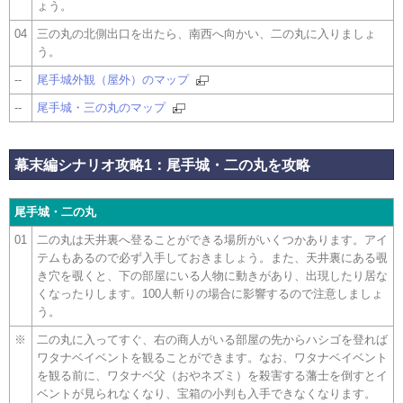
ょう。
04
三の丸の北側出口を出たら、南西へ向かい、二の丸に入りましょ
う。
--
尾手城外観（屋外）のマップ
--
尾手城・三の丸のマップ
幕末編シナリオ攻略1：尾手城・二の丸を攻略
尾手城・二の丸
01
二の丸は天井裏へ登ることができる場所がいくつかあります。アイ
テムもあるので必ず入手しておきましょう。また、天井裏にある覗
き穴を覗くと、下の部屋にいる人物に動きがあり、出現したり居な
くなったりします。100人斬りの場合に影響するので注意しましょ
う。
※
二の丸に入ってすぐ、右の商人がいる部屋の先からハシゴを登れば
ワタナベイベントを観ることができます。なお、ワタナベイベント
を観る前に、ワタナベ父（おやネズミ）を殺害する藩士を倒すとイ
ベントが見られなくなり、宝箱の小判も入手できなくなります。