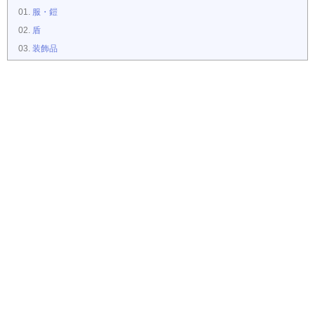
服・鎧
盾
装飾品