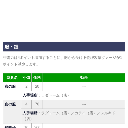
服・鎧
守備力は4ポイント増加するごとに、敵から受ける物理攻撃ダメージが1
ポイント減少します。
防具名
守備
価格
効果
布の服
2
20
---
入手場所
：ラダトーム（店）
皮の服
4
70
---
入手場所
：ラダトーム（店）／ガライ（店）／メルキド
（店）
鎖帷子
10
300
---