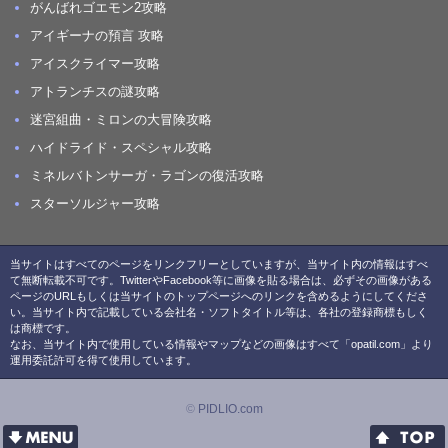
がんばれゴエモン2攻略
アイギーナの預言 攻略
アイスクライマー攻略
アトランチスの謎攻略
迷宮組曲・ミロンの大冒険攻略
ハイドライド・スペシャル攻略
ミネルバトンサーガ・ラゴンの復活攻略
スターソルジャー攻略
当サイトはすべてのページをリンクフリーとしていますが、当サイト内の情報はすべ
て無断転載不可です。TwitterやFacebook等に画像を貼る場合は、必ずその画像がある
ページのURLもしくは当サイトのトップページへのリンクを含めるようにしてくださ
い。当サイト内で記載している会社名・ソフトタイトル等は、各社の登録商標もしく
は商標です。
なお、当サイト内で使用している情報やマップなどの画像はすべて「opatil.com」より
運用委託許可を得て使用しています。
©
PIDLIO.com