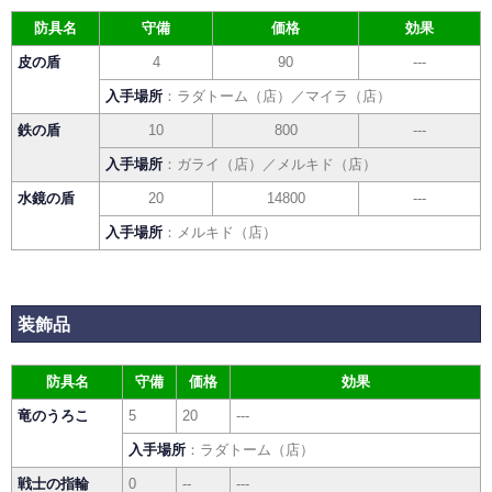
防具名
守備
価格
効果
皮の盾
4
90
---
入手場所
：ラダトーム（店）／マイラ（店）
鉄の盾
10
800
---
入手場所
：ガライ（店）／メルキド（店）
水鏡の盾
20
14800
---
入手場所
：メルキド（店）
装飾品
防具名
守備
価格
効果
竜のうろこ
5
20
---
入手場所
：ラダトーム（店）
戦士の指輪
0
--
---