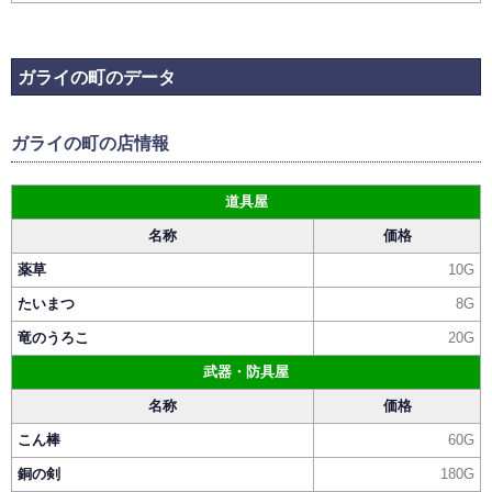
ガライの町のデータ
ガライの町の店情報
道具屋
名称
価格
薬草
10G
たいまつ
8G
竜のうろこ
20G
武器・防具屋
名称
価格
こん棒
60G
銅の剣
180G