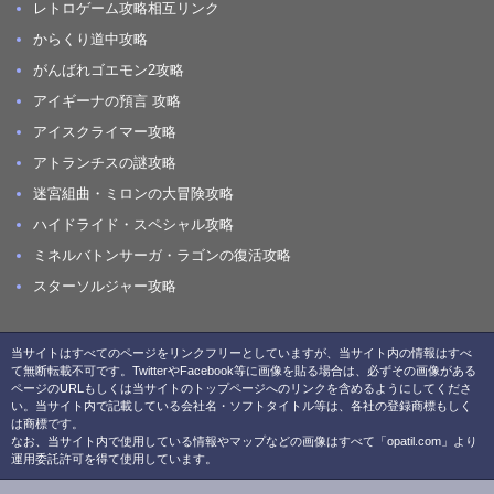
レトロゲーム攻略相互リンク
からくり道中攻略
がんばれゴエモン2攻略
アイギーナの預言 攻略
アイスクライマー攻略
アトランチスの謎攻略
迷宮組曲・ミロンの大冒険攻略
ハイドライド・スペシャル攻略
ミネルバトンサーガ・ラゴンの復活攻略
スターソルジャー攻略
当サイトはすべてのページをリンクフリーとしていますが、当サイト内の情報はすべ
て無断転載不可です。TwitterやFacebook等に画像を貼る場合は、必ずその画像がある
ページのURLもしくは当サイトのトップページへのリンクを含めるようにしてくださ
い。当サイト内で記載している会社名・ソフトタイトル等は、各社の登録商標もしく
は商標です。
なお、当サイト内で使用している情報やマップなどの画像はすべて「opatil.com」より
運用委託許可を得て使用しています。