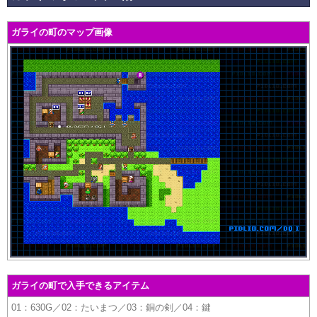
ガライの町のマップ画像
ガライの町で入手できるアイテム
01：630G／02：たいまつ／03：銅の剣／04：鍵