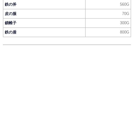
鉄の斧
560G
皮の服
70G
鎖帷子
300G
鉄の盾
800G